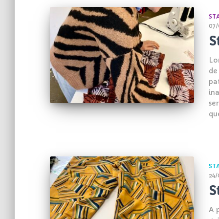
ST
07/
S
Lo
de
pat
in
se
qu
ST
24/
S
A p