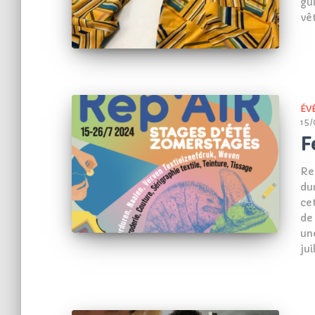
gu
vê
ÉV
15/
F
Rep
du
ce
de
un
ju