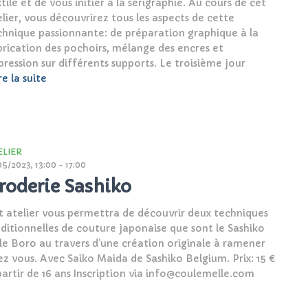
tile et de vous initier à la sérigraphie. Au cours de cet
elier, vous découvrirez tous les aspects de cette
chnique passionnante: de préparation graphique à la
brication des pochoirs, mélange des encres et
pression sur différents supports. Le troisième jour
re la suite
ELIER
05/2023, 13:00 - 17:00
roderie Sashiko
t atelier vous permettra de découvrir deux techniques
aditionnelles de couture japonaise que sont le Sashiko
 le Boro au travers d’une création originale à ramener
ez vous. Avec Saiko Maida de Sashiko Belgium. Prix: 15 €
partir de 16 ans Inscription via info@coulemelle.com