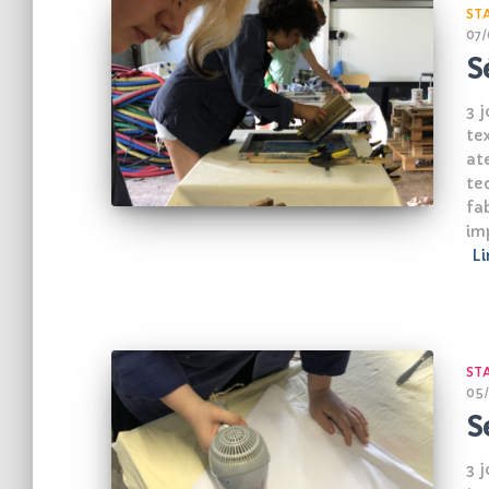
ST
07/
S
3 
tex
at
te
fa
im
Li
ST
05/
S
3 