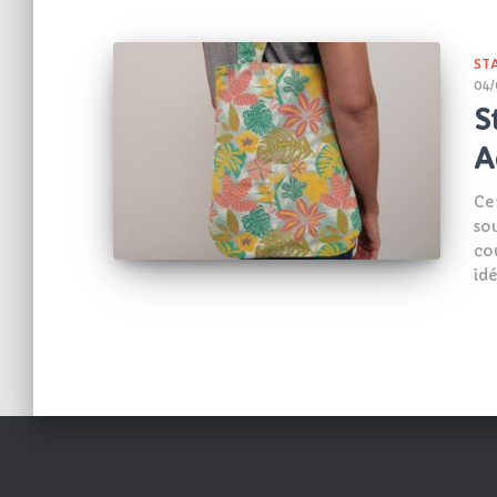
ST
04/
S
A
Ce
so
co
idé