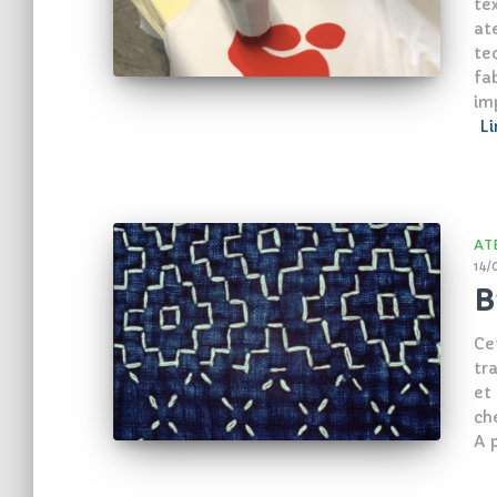
tex
at
te
fa
im
Li
AT
14/
B
Ce
tr
et
ch
A 