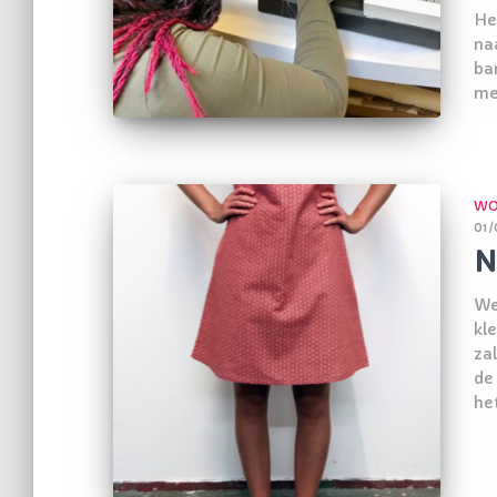
Heb
na
ba
me
WO
01/
N
We
kl
za
de
he