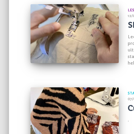
LE
12/
S
Le
pr
uit
st
he
ST
07/
C
.