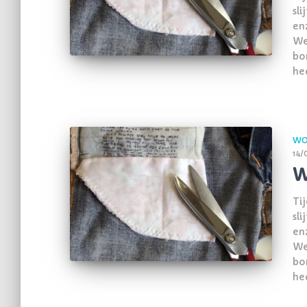
sl
en
We
bo
he
WO
14/
W
Ti
sl
en
We
bo
he