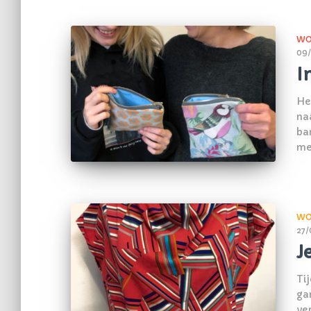
WO
09/
I
Heb
na
ba
me
WO
27/
J
Ti
ga
ve