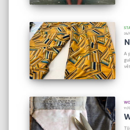
ST
24/
N
A p
gu
vê
WO
11/
W
Ti