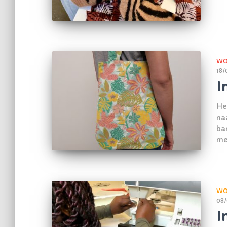
WO
18/
I
Heb
na
ba
me
WO
08/
I