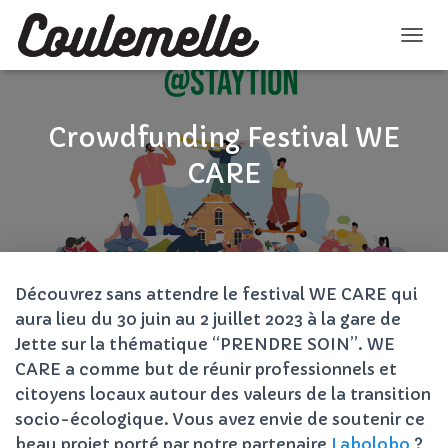
D
É
P
L
I
Crowdfunding Festival WE
E
R
CARE
L
A
N
A
V
I
Découvrez sans attendre le festival WE CARE qui
G
A
aura lieu du 30 juin au 2 juillet 2023 à la gare de
T
Jette sur la thématique “PRENDRE SOIN”. WE
I
CARE a comme but de réunir professionnels et
O
citoyens locaux autour des valeurs de la transition
N
socio-écologique. Vous avez envie de soutenir ce
beau projet porté par notre partenaire
Labolobo
?