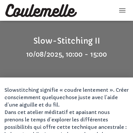
D
É
P
L
I
Slow-Stitching II
E
R
10/08/2025, 10:00 - 15:00
L
A
N
A
V
I
G
Slowstitching signifie « coudre lentement ». Créer
A
consciemment quelquechose juste avec l’aide
T
d’une aiguille et du fil.
I
O
Dans cet atelier méditatif et apaisant nous
N
prenons le temps d’explorer les différentes
possibilités qui offre cette technique ancestrale :