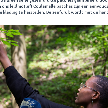
tie is een serie gezeefdrukte patches geïnspireerd doo
 ons leidmotief! Coulemelle patches zijn een eenvoudi
e kleding te herstellen. De zeefdruk wordt met de han