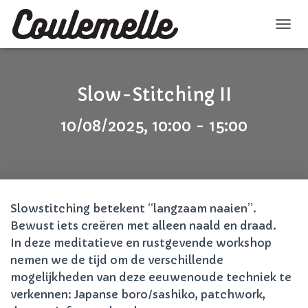
N
A
V
I
G
Slow-Stitching II
A
T
10/08/2025, 10:00 - 15:00
I
E
A
A
N
-
/
Slowstitching betekent “langzaam naaien”.
U
Bewust iets creëren met alleen naald en draad.
I
In deze meditatieve en rustgevende workshop
T
Z
nemen we de tijd om de verschillende
E
mogelijkheden van deze eeuwenoude techniek te
T
verkennen: Japanse boro/sashiko, patchwork,
T