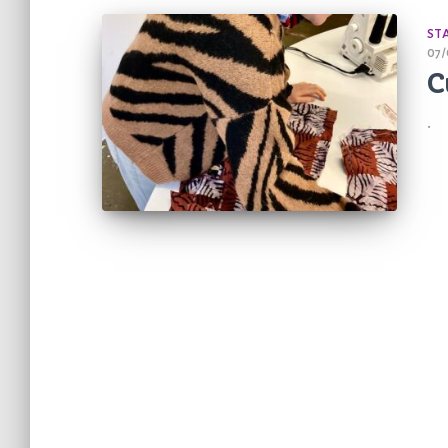
ST
07/
C
.